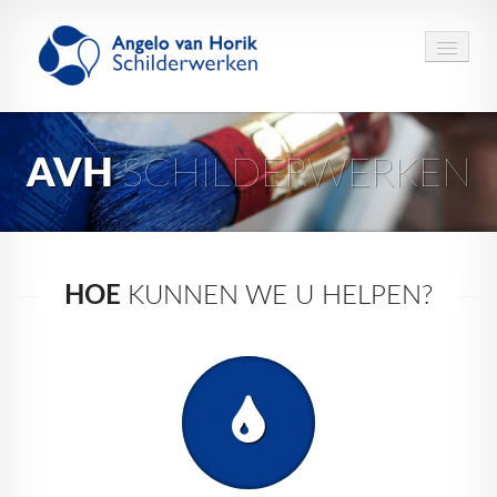
HOME
AVH
SCHILDERWERKEN
OVER
SERVICE
CONTACT
HOE
KUNNEN WE U HELPEN?